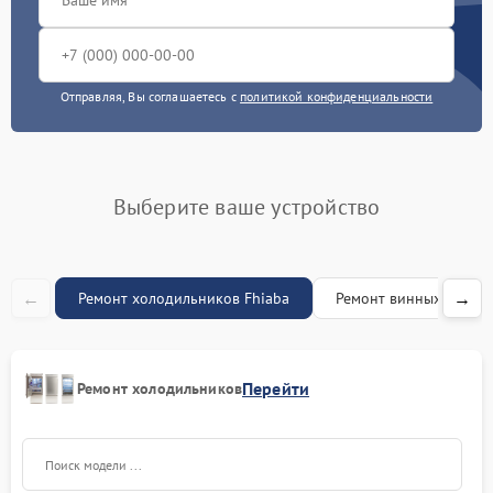
Перевешивание дверей
750 рублей
Ремонт/замена датчика
Отправляя, Вы соглашаетесь с
политикой конфиденциальности
650 рублей
температуры
Прочистка дренажной
890 рублей
системы
Выберите ваше устройство
←
→
Ремонт холодильников Fhiaba
Ремонт винных шкафо
Перейти
Ремонт холодильников