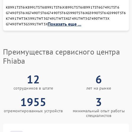
K8991TST6i
K8991TST6
I8991TST6iX
I8991TST6i
I8991TST6
G7491TST6
G7490TST6iX
G7490TST6i
G7490TST6
G5990TST6iX
G5990TST6i
G5990TST6
K7491TWT3
K5991TWT3
G7491TWT3X
G7491TWT3
G7490TWT3X
Показать еще ...
G7490TWT3
G5991TWT3X
Преимущества сервисного центра
Fhiaba
12
6
сотрудников в штате
лет на рынке
1955
3
отремонтированных устройств
минимальный опыт работы
специалистов