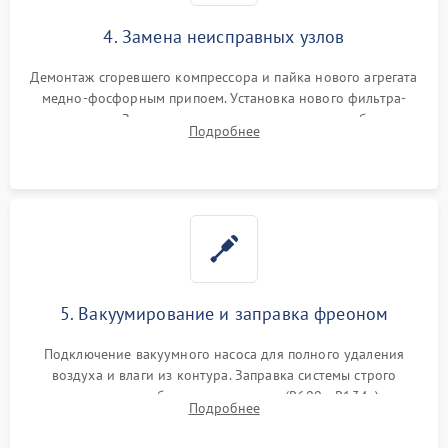
4. Замена неисправных узлов
Демонтаж сгоревшего компрессора и пайка нового агрегата
медно-фосфорным припоем. Установка нового фильтра-
осушителя. Замена изношенных вентиляторов обдува,
Подробнее
сломанных заслонок или поврежденных дверных петель.
5. Вакуумирование и заправка фреоном
Подключение вакуумного насоса для полного удаления
воздуха и влаги из контура. Заправка системы строго
дозированным объемом хладагента (R600a, R134a) по
Подробнее
электронным весам. Контроль рабочего давления в системе.