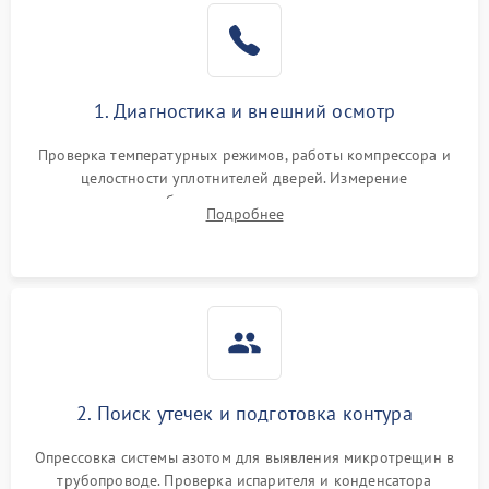
Образование конденсата
1800 ₽
Подробнее →
на стенках
Сбой в работе инвертора
2100 ₽
Подробнее →
1. Диагностика и внешний осмотр
Запах горелого при
2000 ₽
Подробнее →
Проверка температурных режимов, работы компрессора и
работе
целостности уплотнителей дверей. Измерение
сопротивления обмоток мотора, проверка термостата и
Не включается
Подробнее
1000 ₽
Подробнее →
считывание кодов ошибок с электронного дисплея.
холодильник
Проблемы с системой
автоматической
1800 ₽
Подробнее →
разморозки
2. Поиск утечек и подготовка контура
Опрессовка системы азотом для выявления микротрещин в
трубопроводе. Проверка испарителя и конденсатора