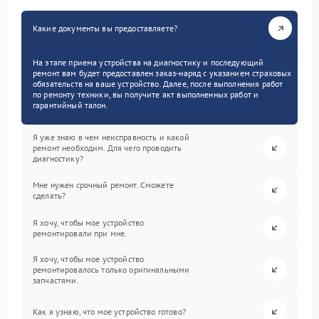
Какие документы вы предоставляете?
На этапе приема устройства на диагностику и последующий
ремонт вам будет предоставлен заказ-наряд с указанием страховых
обязательств на ваше устройство. Далее, после выполнения работ
по ремонту техники, вы получите акт выполненных работ и
гарантийный талон.
Я уже знаю в чем неисправность и какой
ремонт необходим. Для чего проводить
диагностику?
Мне нужен срочный ремонт. Сможете
сделать?
Я хочу, чтобы мое устройство
ремонтировали при мне.
Я хочу, чтобы мое устройство
ремонтировалось только оригинальными
запчастями.
Как я узнаю, что мое устройство готово?