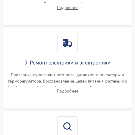
течеискателем. Демонтаж старого фильтра-осушителя и
Подробнее
продувка капиллярной трубки для устранения засоров.
3. Ремонт электрики и электроники
Прозвонка пускозащитного реле, датчиков температуры и
терморегулятора. Восстановление цепей питания системы No
Frost, включая ТЭН оттайки и вентилятор. Ремонт или замена
Подробнее
платы управления при сбоях алгоритмов.