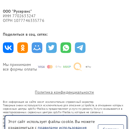
ООО "Русервис"
ИНН 7702633247
ОГРН 1077746335776
Поделиться в соц. сетях:
Мы принимаем
все формы оплаты
Политика конфиденциальности
Вся информация на сайте носит исключительно справочный характер.
Товарные знаки используются исключительно для описания устройств, в отношении которых
сервисные центры spb.fix-fhaiba.ru предоставляют услуги по ремонту. Услуги оказываются в
неавторизованных сервисных центрах spb.fix-fhaiba.ru, которые не связаны с
правообладателями товарных знаков или их официальными представителями.
Ремонт осуществляется для устройств, уже введенных в гражданский оборот в соответствии
Этот сайт использует файлы cookie. Вы можете
со статьей 1487 ГК РФ.
Использование товарных знаков не преследует цели индивидуализации услуг или введения
ознакомиться с
правилами использования