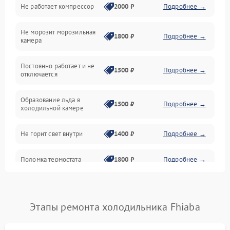
Не работает компрессор
2000 ₽
Подробнее →
Электропитание
Не морозит морозильная
Дренаж
1800 ₽
Подробнее →
камера
Оттайка
Постоянно работает и не
1500 ₽
Подробнее →
отключается
Программное обеспечение
Образование льда в
1500 ₽
Подробнее →
холодильной камере
Не горит свет внутри
1400 ₽
Подробнее →
Поломка термостата
1800 ₽
Подробнее →
Не работает вентилятор
1800 ₽
Подробнее →
Этапы ремонта холодильника Fhiaba
Поломка системы No Frost
2600 ₽
Подробнее →