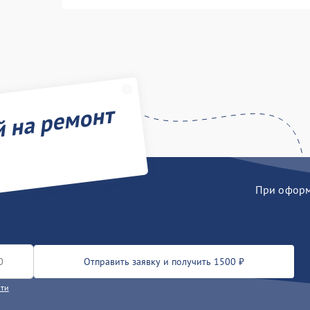
й на ремонт
При оформл
Отправить заявку и получить 1500 ₽
сти