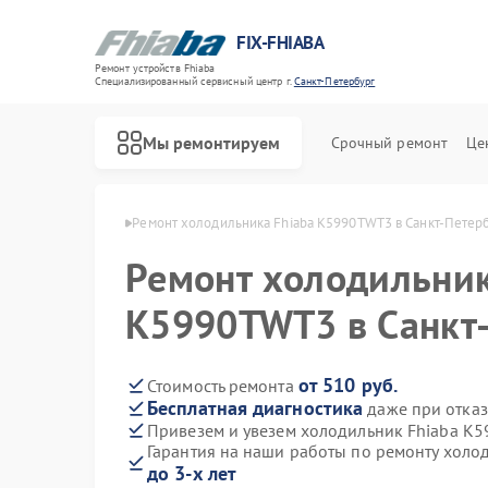
FIX-FHIABA
Ремонт устройств Fhiaba
Специализированный cервисный центр г.
Санкт-Петербург
Мы ремонтируем
Срочный ремонт
Це
Ремонт винных шкафов Fhiaba
 в Санкт-Петербурге
Ремонт холодильника Fhiaba K5990TWT3 в Санкт-Петер
Ремонт холодильник
K5990TWT3 в Санкт
от 510 руб.
Стоимость ремонта
Бесплатная диагностика
даже при отказ
Привезем и увезем холодильник Fhiaba K
Гарантия на наши работы по ремонту хол
до 3-х лет