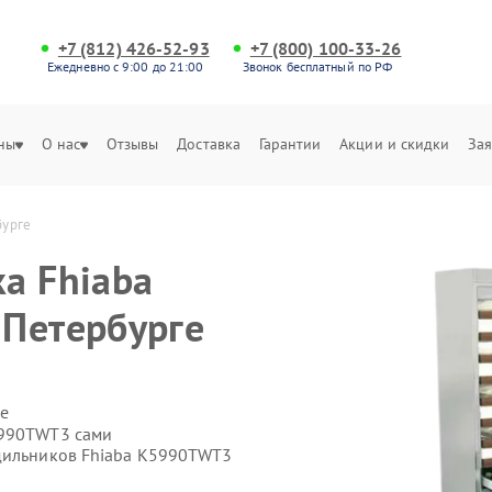
+7 (812) 426-52-93
+7 (800) 100-33-26
Ежедневно с 9:00 до 21:00
Звонок бесплатный по РФ
ны
О нас
Отзывы
Доставка
Гарантии
Акции и скидки
Зая
бурге
а Fhiaba
-Петербурге
е
5990TWT3 сами
одильников Fhiaba K5990TWT3