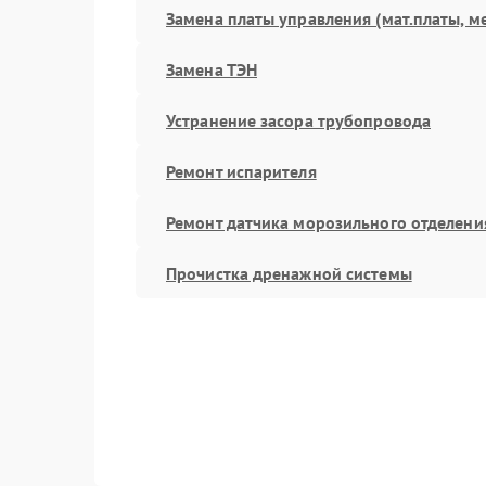
Замена платы управления (мат.платы, м
Замена ТЭН
Устранение засора трубопровода
Ремонт испарителя
Ремонт датчика морозильного отделени
Прочистка дренажной системы