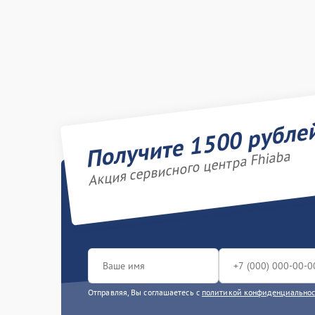
Получите 1500 рубле
Акция сервисного центра Fhiaba
Отправляя, Вы соглашаетесь с
политикой конфиденциально