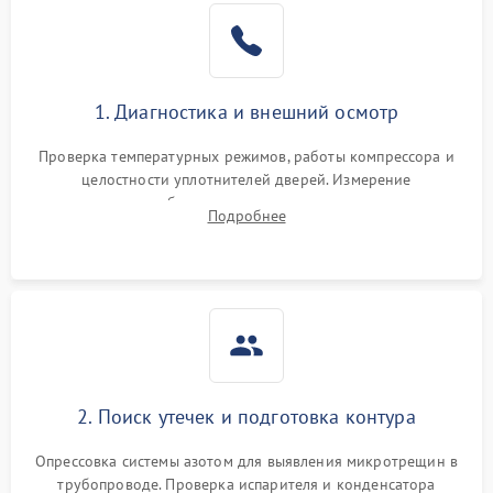
Образование конденсата
1800 ₽
Подробнее →
на стенках
Сбой в работе инвертора
2100 ₽
Подробнее →
1. Диагностика и внешний осмотр
Запах горелого при
2000 ₽
Подробнее →
Проверка температурных режимов, работы компрессора и
работе
целостности уплотнителей дверей. Измерение
сопротивления обмоток мотора, проверка термостата и
Не включается
Подробнее
1000 ₽
Подробнее →
считывание кодов ошибок с электронного дисплея.
холодильник
Проблемы с системой
автоматической
1800 ₽
Подробнее →
разморозки
2. Поиск утечек и подготовка контура
Опрессовка системы азотом для выявления микротрещин в
трубопроводе. Проверка испарителя и конденсатора