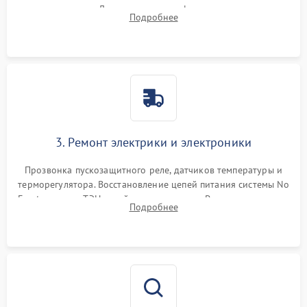
течеискателем. Демонтаж старого фильтра-осушителя и
Подробнее
продувка капиллярной трубки для устранения засоров.
3. Ремонт электрики и электроники
Прозвонка пускозащитного реле, датчиков температуры и
терморегулятора. Восстановление цепей питания системы No
Frost, включая ТЭН оттайки и вентилятор. Ремонт или замена
Подробнее
платы управления при сбоях алгоритмов.