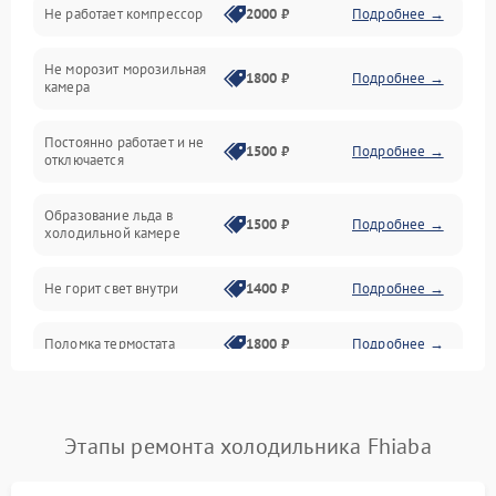
Не работает компрессор
2000 ₽
Подробнее →
Электропитание
Не морозит морозильная
Дренаж
1800 ₽
Подробнее →
камера
Оттайка
Постоянно работает и не
1500 ₽
Подробнее →
отключается
Программное обеспечение
Образование льда в
1500 ₽
Подробнее →
холодильной камере
Не горит свет внутри
1400 ₽
Подробнее →
Поломка термостата
1800 ₽
Подробнее →
Не работает вентилятор
1800 ₽
Подробнее →
Этапы ремонта холодильника Fhiaba
Поломка системы No Frost
2600 ₽
Подробнее →