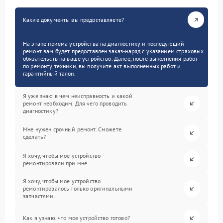
Какие документы вы предоставляете?
На этапе приема устройства на диагностику и последующий
ремонт вам будет предоставлен заказ-наряд с указанием страховых
обязательств на ваше устройство. Далее, после выполнения работ
по ремонту техники, вы получите акт выполненных работ и
гарантийный талон.
Я уже знаю в чем неисправность и какой
ремонт необходим. Для чего проводить
диагностику?
Мне нужен срочный ремонт. Сможете
сделать?
Я хочу, чтобы мое устройство
ремонтировали при мне.
Я хочу, чтобы мое устройство
ремонтировалось только оригинальными
запчастями.
Как я узнаю, что мое устройство готово?