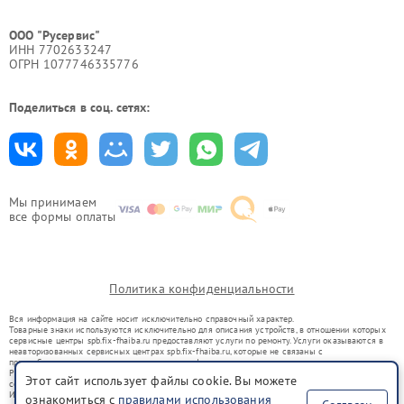
ООО "Русервис"
ИНН 7702633247
ОГРН 1077746335776
Поделиться в соц. сетях:
Мы принимаем
все формы оплаты
Политика конфиденциальности
Вся информация на сайте носит исключительно справочный характер.
Товарные знаки используются исключительно для описания устройств, в отношении которых
сервисные центры spb.fix-fhaiba.ru предоставляют услуги по ремонту. Услуги оказываются в
неавторизованных сервисных центрах spb.fix-fhaiba.ru, которые не связаны с
правообладателями товарных знаков или их официальными представителями.
Ремонт осуществляется для устройств, уже введенных в гражданский оборот в соответствии
Этот сайт использует файлы cookie. Вы можете
со статьей 1487 ГК РФ.
Использование товарных знаков не преследует цели индивидуализации услуг или введения
ознакомиться с
правилами использования