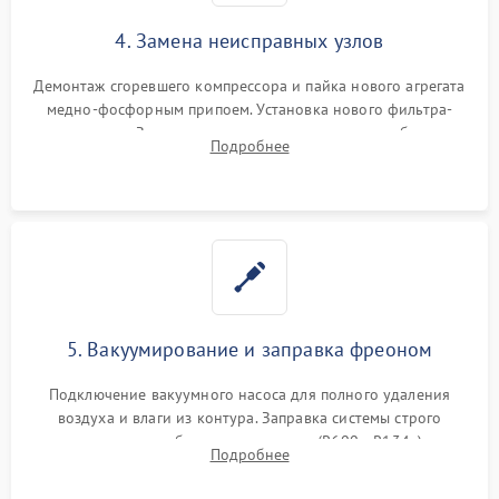
4. Замена неисправных узлов
Демонтаж сгоревшего компрессора и пайка нового агрегата
медно-фосфорным припоем. Установка нового фильтра-
осушителя. Замена изношенных вентиляторов обдува,
Подробнее
сломанных заслонок или поврежденных дверных петель.
5. Вакуумирование и заправка фреоном
Подключение вакуумного насоса для полного удаления
воздуха и влаги из контура. Заправка системы строго
дозированным объемом хладагента (R600a, R134a) по
Подробнее
электронным весам. Контроль рабочего давления в системе.