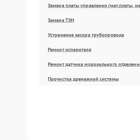
Замена платы управления (мат.платы, м
Замена ТЭН
Устранение засора трубопровода
Ремонт испарителя
Ремонт датчика морозильного отделени
Прочистка дренажной системы