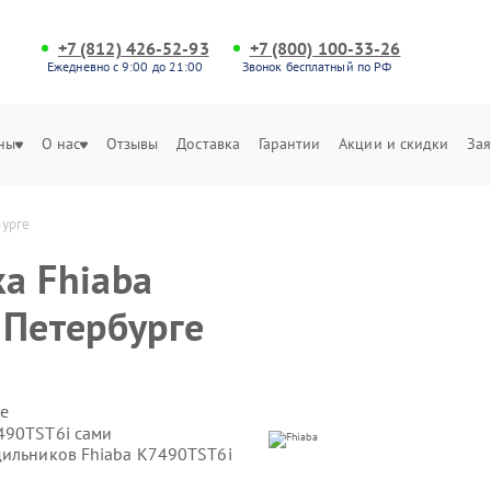
+7 (812) 426-52-93
+7 (800) 100-33-26
Ежедневно с 9:00 до 21:00
Звонок бесплатный по РФ
ны
О нас
Отзывы
Доставка
Гарантии
Акции и скидки
Зая
бурге
а Fhiaba
-Петербурге
е
490TST6i сами
дильников Fhiaba K7490TST6i