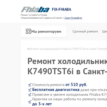
FIX-FHIABA
Ремонт устройств Fhiaba
Специализированный cервисный центр г.
Санкт-Петербург
Мы ремонтируем
Срочный ремонт
Це
Ремонт винных шкафов Fhiaba
 в Санкт-Петербурге
Ремонт холодильника Fhiaba K7490TST6i в Санкт-Петер
Ремонт холодильник
K7490TST6i в Санкт
от 510 руб.
Стоимость ремонта
Бесплатная диагностика
даже при отказ
Привезем и увезем холодильник Fhiaba K7
Гарантия на наши работы по ремонту холо
до 3-х лет