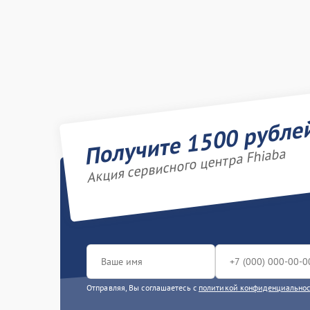
Получите 1500 рубле
Акция сервисного центра Fhiaba
Отправляя, Вы соглашаетесь с
политикой конфиденциально