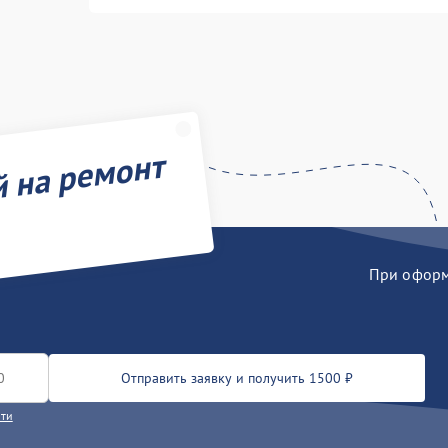
й на ремонт
При оформл
Отправить заявку и получить 1500 ₽
сти