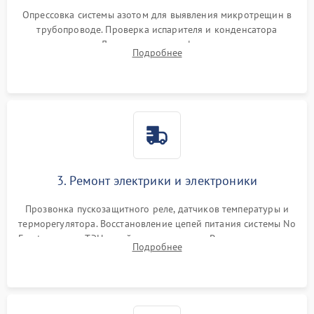
Опрессовка системы азотом для выявления микротрещин в
трубопроводе. Проверка испарителя и конденсатора
течеискателем. Демонтаж старого фильтра-осушителя и
Подробнее
продувка капиллярной трубки для устранения засоров.
3. Ремонт электрики и электроники
Прозвонка пускозащитного реле, датчиков температуры и
терморегулятора. Восстановление цепей питания системы No
Frost, включая ТЭН оттайки и вентилятор. Ремонт или замена
Подробнее
платы управления при сбоях алгоритмов.