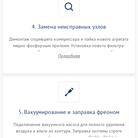
4. Замена неисправных узлов
Демонтаж сгоревшего компрессора и пайка нового агрегата
медно-фосфорным припоем. Установка нового фильтра-
осушителя. Замена изношенных вентиляторов обдува,
Подробнее
сломанных заслонок или поврежденных дверных петель.
5. Вакуумирование и заправка фреоном
Подключение вакуумного насоса для полного удаления
воздуха и влаги из контура. Заправка системы строго
дозированным объемом хладагента (R600a, R134a) по