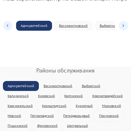
Адмиралтейский
Василеостровский
Выборгский
Районы обслуживания
Адмиралтейский
Василеостровский
Выборгский
Калининский
Кировский
Колпинский
Красногвардейский
Красносельский
Кронштадтский
Курортный
Московский
Невский
Петроградский
Петродворцовый
Приморский
Пушкинский
Фрунзенский
Центральный