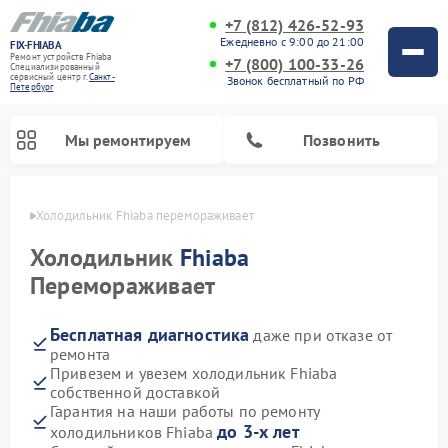
+7 (812) 426-52-93
Ежедневно с 9:00 до 21:00
FIX-FHIABA
Ремонт устройств Fhiaba
+7 (800) 100-33-26
Специализированный
cервисный центр г.
Санкт-
Звонок бесплатный по РФ
Петербург
Мы ремонтируем
Позвонить
бурге
Холодильник Fhiaba перемораживает
Холодильник
Fhiaba
Перемораживает
Бесплатная диагностика
даже при отказе от
ремонта
Привезем и увезем холодильник Fhiaba
собственной доставкой
Гарантия на наши работы по ремонту
до 3-х лет
холодильников Fhiaba