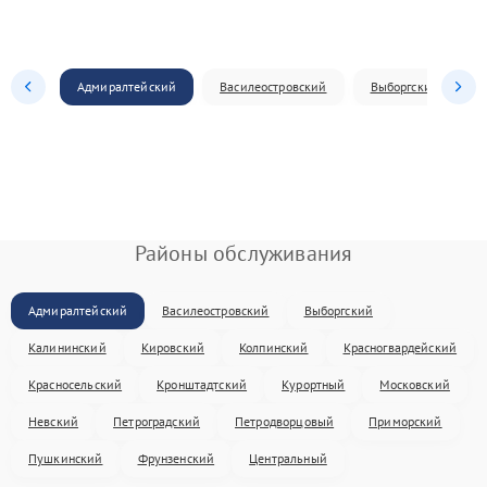
Адмиралтейский
Василеостровский
Выборгский
Районы обслуживания
Адмиралтейский
Василеостровский
Выборгский
Калининский
Кировский
Колпинский
Красногвардейский
Красносельский
Кронштадтский
Курортный
Московский
Невский
Петроградский
Петродворцовый
Приморский
Пушкинский
Фрунзенский
Центральный