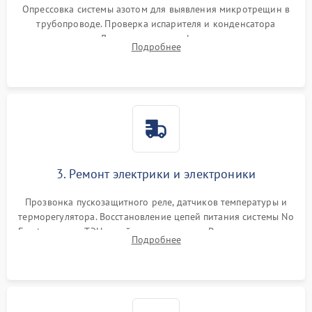
Опрессовка системы азотом для выявления микротрещин в
трубопроводе. Проверка испарителя и конденсатора
течеискателем. Демонтаж старого фильтра-осушителя и
Подробнее
продувка капиллярной трубки для устранения засоров.
3. Ремонт электрики и электроники
Прозвонка пускозащитного реле, датчиков температуры и
терморегулятора. Восстановление цепей питания системы No
Frost, включая ТЭН оттайки и вентилятор. Ремонт или замена
Подробнее
платы управления при сбоях алгоритмов.