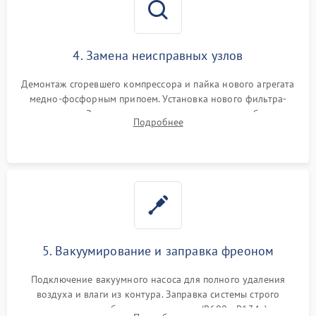
4. Замена неисправных узлов
Демонтаж сгоревшего компрессора и пайка нового агрегата
медно-фосфорным припоем. Установка нового фильтра-
осушителя. Замена изношенных вентиляторов обдува,
Подробнее
сломанных заслонок или поврежденных дверных петель.
5. Вакуумирование и заправка фреоном
Подключение вакуумного насоса для полного удаления
воздуха и влаги из контура. Заправка системы строго
дозированным объемом хладагента (R600a, R134a) по