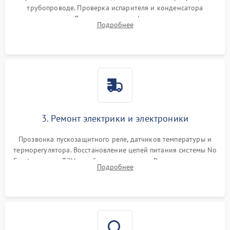
трубопроводе. Проверка испарителя и конденсатора
течеискателем. Демонтаж старого фильтра-осушителя и
Подробнее
продувка капиллярной трубки для устранения засоров.
3. Ремонт электрики и электроники
Прозвонка пускозащитного реле, датчиков температуры и
терморегулятора. Восстановление цепей питания системы No
Frost, включая ТЭН оттайки и вентилятор. Ремонт или замена
Подробнее
платы управления при сбоях алгоритмов.