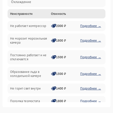
Охлаждение
Неисправности
Стоимость
Механика
Не работает компрессор
2000 ₽
Подробнее →
Электропитание
Не морозит морозильная
Дренаж
1800 ₽
Подробнее →
камера
Оттайка
Постоянно работает и не
1500 ₽
Подробнее →
отключается
Программное обеспечение
Образование льда в
1500 ₽
Подробнее →
холодильной камере
Не горит свет внутри
1400 ₽
Подробнее →
Поломка термостата
1800 ₽
Подробнее →