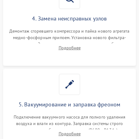
4. Замена неисправных узлов
Демонтаж сгоревшего компрессора и пайка нового агрегата
медно-фосфорным припоем. Установка нового фильтра-
осушителя. Замена изношенных вентиляторов обдува,
Подробнее
сломанных заслонок или поврежденных дверных петель.
5. Вакуумирование и заправка фреоном
Подключение вакуумного насоса для полного удаления
воздуха и влаги из контура. Заправка системы строго
дозированным объемом хладагента (R600a, R134a) по
Подробнее
электронным весам. Контроль рабочего давления в системе.