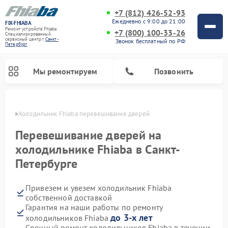
+7 (812) 426-52-93
Ежедневно с 9:00 до 21:00
FIX-FHIABA
Ремонт устройств Fhiaba
+7 (800) 100-33-26
Специализированный
cервисный центр г.
Санкт-
Звонок бесплатный по РФ
Петербург
Мы ремонтируем
Позвонить
бурге
Холодильник Fhiaba перевешивание дверей
Перевешивание дверей на
холодильнике Fhiaba в Санкт-
Петербурге
Привезем и увезем холодильник Fhiaba
собственной доставкой
Гарантия на наши работы по ремонту
до 3-х лет
холодильников Fhiaba
Срочный ремонт холодильников Fhiaba в течении