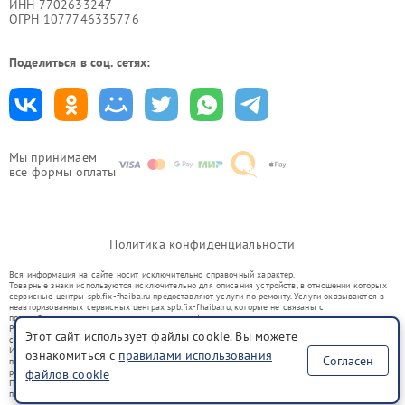
ИНН 7702633247
ОГРН 1077746335776
Поделиться в соц. сетях:
Мы принимаем
все формы оплаты
Политика конфиденциальности
Вся информация на сайте носит исключительно справочный характер.
Товарные знаки используются исключительно для описания устройств, в отношении которых
сервисные центры spb.fix-fhaiba.ru предоставляют услуги по ремонту. Услуги оказываются в
неавторизованных сервисных центрах spb.fix-fhaiba.ru, которые не связаны с
правообладателями товарных знаков или их официальными представителями.
Ремонт осуществляется для устройств, уже введенных в гражданский оборот в соответствии
Этот сайт использует файлы cookie. Вы можете
со статьей 1487 ГК РФ.
Использование товарных знаков не преследует цели индивидуализации услуг или введения
ознакомиться с
правилами использования
Согласен
потребителей в заблуждение, а служит для информирования о предоставляемых услугах по
файлов cookie
ремонту техники указанных брендов.
Представленная на сайте информация не является публичной офертой, определяемой
положениями Статьи 437(2) Гражданского кодекса РФ