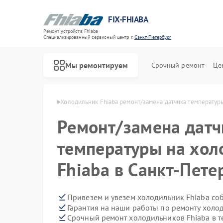
FIX-FHIABA
Ремонт устройств Fhiaba
Специализированный cервисный центр г.
Санкт-Петербург
Мы ремонтируем
Срочный ремонт
Це
Ремонт винных шкафов Fhiaba
 в Санкт-Петербурге
Холодильник Fhiaba ремонт/замена датчика температур
Ремонт/замена датч
температуры на хол
Fhiaba в Санкт-Пете
Привезем и увезем холодильник Fhiaba со
Гарантия на наши работы по ремонту холо
Срочный ремонт холодильников Fhiaba в т