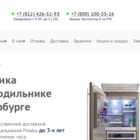
+7 (812) 426-52-93
+7 (800) 100-33-26
Ежедневно с 9:00 до 21:00
Звонок бесплатный по РФ
ны
О нас
Отзывы
Доставка
Гарантии
Акции и скидки
Зая
ы
ика
одильнике
рбурге
бственной доставкой
до 3-х лет
дильников Fhiaba
ечении часа