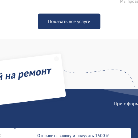
Мы прове
Показать все услуги
й на ремонт
При оформл
Отправить заявку и получить 1500 ₽