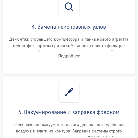
4. Замена неисправных узлов
Демонтаж сгоревшего компрессора и пайка нового агрегата
медно-фосфорным припоем. Установка нового фильтра-
осушителя. Замена изношенных вентиляторов обдува,
Подробнее
сломанных заслонок или поврежденных дверных петель.
5. Вакуумирование и заправка фреоном
Подключение вакуумного насоса для полного удаления
воздуха и влаги из контура. Заправка системы строго
дозированным объемом хладагента (R600a, R134a) по