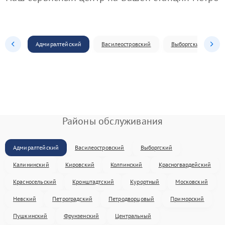
Адмиралтейский
Василеостровский
Выборгский
Районы обслуживания
Адмиралтейский
Василеостровский
Выборгский
Калининский
Кировский
Колпинский
Красногвардейский
Красносельский
Кронштадтский
Курортный
Московский
Невский
Петроградский
Петродворцовый
Приморский
Пушкинский
Фрунзенский
Центральный