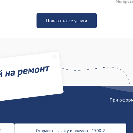
Мы прове
Показать все услуги
й на ремонт
При оформл
Отправить заявку и получить 1500 ₽