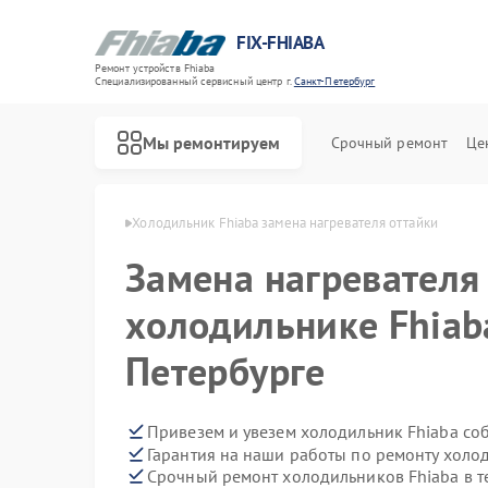
FIX-FHIABA
Ремонт устройств Fhiaba
Специализированный cервисный центр г.
Санкт-Петербург
Мы ремонтируем
Срочный ремонт
Це
Ремонт винных шкафов Fhiaba
 в Санкт-Петербурге
Холодильник Fhiaba замена нагревателя оттайки
Замена нагревателя
холодильнике Fhiaba
Петербурге
Привезем и увезем холодильник Fhiaba со
Гарантия на наши работы по ремонту холо
Срочный ремонт холодильников Fhiaba в т