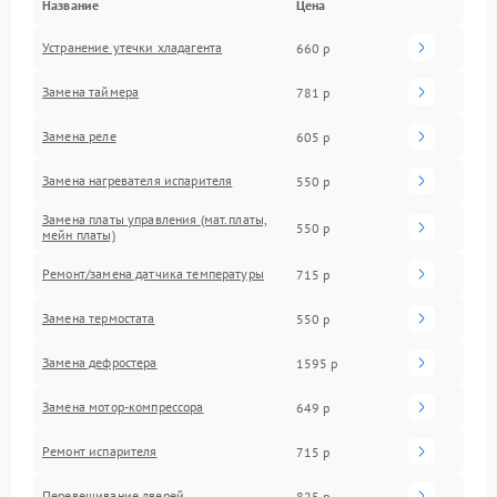
Название
Цена
Устранение утечки хладагента
660 р
Замена таймера
781 р
Замена реле
605 р
Замена нагревателя испарителя
550 р
Замена платы управления (мат.платы,
550 р
мейн платы)
Ремонт/замена датчика температуры
715 р
Замена термостата
550 р
Замена дефростера
1595 р
Замена мотор-компрессора
649 р
Ремонт испарителя
715 р
Перевешивание дверей
825 р