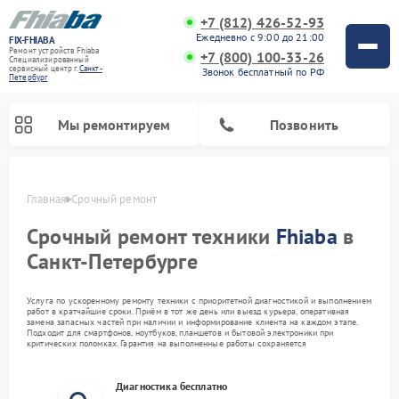
+7 (812) 426-52-93
Ежедневно с 9:00 до 21:00
FIX-FHIABA
Ремонт устройств Fhiaba
+7 (800) 100-33-26
Специализированный
cервисный центр г.
Санкт-
Звонок бесплатный по РФ
Петербург
Мы ремонтируем
Позвонить
Главная
Срочный ремонт
Срочный ремонт техники
Fhiaba
в
Санкт-Петербурге
Услуга по ускоренному ремонту техники с приоритетной диагностикой и выполнением
работ в кратчайшие сроки. Приём в тот же день или выезд курьера, оперативная
замена запасных частей при наличии и информирование клиента на каждом этапе.
Подходит для смартфонов, ноутбуков, планшетов и бытовой электроники при
критических поломках. Гарантия на выполненные работы сохраняется
Диагностика бесплатно