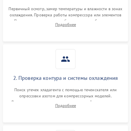
Первичный осмотр, замер температуры и влажности в зонах
охлаждения. Проверка работы компрессора или элементов
Пельтье, оценка уровня вибрации и шума. Считывание
Подробнее
ошибок с модуля управления.
2. Проверка контура и системы охлаждения
Поиск утечек хладагента с помощью течеискателя или
опрессовки азотом для компрессорных моделей.
Диагностика термоэлектрических модулей, радиаторов и
Подробнее
кулеров на предмет перегрева или выхода из строя.