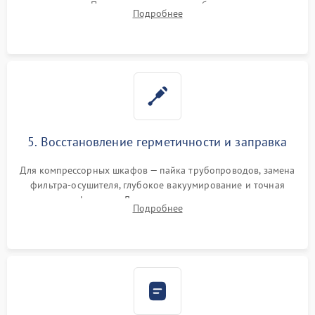
элементов Пельтье, вентиляторов обдува, угольных
Подробнее
фильтров или поврежденных уплотнителей дверцы.
5. Восстановление герметичности и заправка
Для компрессорных шкафов — пайка трубопроводов, замена
фильтра-осушителя, глубокое вакуумирование и точная
заправка фреоном. Для термоэлектрических — замена
Подробнее
термопасты и герметизация охлаждающего блока.