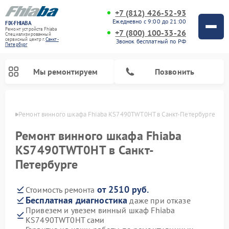
+7 (812) 426-52-93
Ежедневно с 9:00 до 21:00
FIX-FHIABA
Ремонт устройств Fhiaba
+7 (800) 100-33-26
Специализированный
cервисный центр г.
Санкт-
Звонок бесплатный по РФ
Петербург
Мы ремонтируем
Позвонить
бурге
Ремонт винного шкафа Fhiaba KS7490TWT0HT в Санкт-Петербурге
Ремонт винного шкафа Fhiaba
KS7490TWT0HT в Санкт-
Петербурге
от 2510 руб.
Стоимость ремонта
Бесплатная диагностика
даже при отказе
Привезем и увезем винный шкаф Fhiaba
KS7490TWT0HT сами